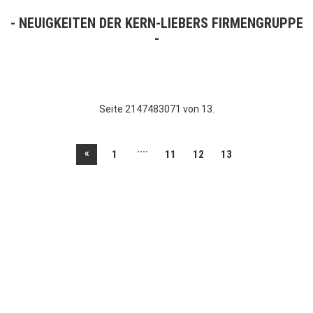
NEUIGKEITEN DER KERN-LIEBERS FIRMENGRUPPE
Seite 2147483071 von 13.
....
«
1
11
12
13