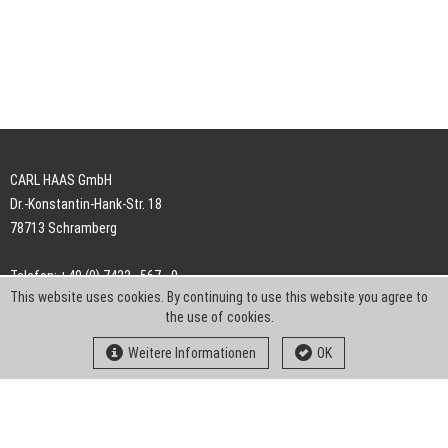
CARL HAAS GmbH
Dr.-Konstantin-Hank-Str. 18
78713 Schramberg
Telefon: +49 (0) 7422 . 567 - 0
This website uses cookies. By continuing to use this website you agree to
Telefax: +49 (0) 7422 . 567 - 239
the use of cookies.
E-Mail:
info-ch@kern-liebers.com
Weitere Informationen
OK
AGB
Impressum
Datenschutz
Downloads