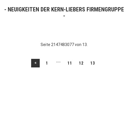
NEUIGKEITEN DER KERN-LIEBERS FIRMENGRUPPE
Seite 2147483077 von 13.
....
«
1
11
12
13