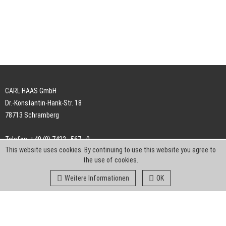
CARL HAAS GmbH
Dr.-Konstantin-Hank-Str. 18
78713 Schramberg
Telefon: +49 (0) 7422 . 567 - 0
This website uses cookies. By continuing to use this website you agree to
Telefax: +49 (0) 7422 . 567 - 239
the use of cookies.
E-Mail:
info-ch@kern-liebers.com
Weitere Informationen
OK
AGB
Impressum
Datenschutz
Downloads