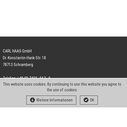
CARL HAAS GmbH
Dr.-Konstantin-Hank-Str. 18
78713 Schramberg
Telefon: +49 (0) 7422 . 567 - 0
This website uses cookies. By continuing to use this website you agree to
Telefax: +49 (0) 7422 . 567 - 239
the use of cookies.
E-Mail:
info-ch@kern-liebers.com
Weitere Informationen
OK
AGB
Impressum
Datenschutz
Downloads