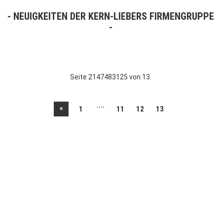
NEUIGKEITEN DER KERN-LIEBERS FIRMENGRUPPE
Seite 2147483125 von 13.
....
«
1
11
12
13