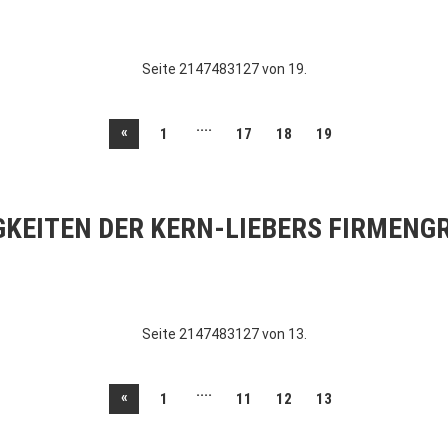
Seite 2147483127 von 19.
....
«
1
17
18
19
GKEITEN DER KERN-LIEBERS FIRMENG
Seite 2147483127 von 13.
....
«
1
11
12
13