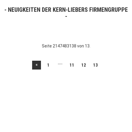
NEUIGKEITEN DER KERN-LIEBERS FIRMENGRUPPE
Seite 2147483138 von 13.
....
«
1
11
12
13