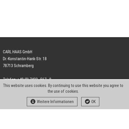
CARL HAAS GmbH
Dr.-Konstantin-Hank-Str. 18
78713 Schramberg
Telefon: +49 (0) 7422 . 567 - 0
This website uses cookies. By continuing to use this website you agree to
Telefax: +49 (0) 7422 . 567 - 239
the use of cookies.
E-Mail:
info-ch@kern-liebers.com
Weitere Informationen
OK
AGB
Impressum
Datenschutz
Downloads