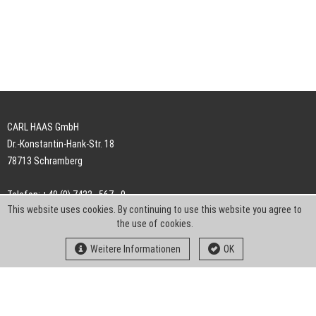
CARL HAAS GmbH
Dr.-Konstantin-Hank-Str. 18
78713 Schramberg
Telefon: +49 (0) 7422 . 567 - 0
This website uses cookies. By continuing to use this website you agree to
Telefax: +49 (0) 7422 . 567 - 239
the use of cookies.
E-Mail:
info-ch@kern-liebers.com
Weitere Informationen
OK
AGB
Impressum
Datenschutz
Downloads