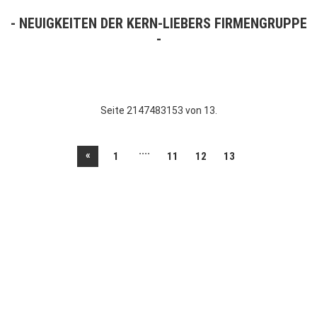
NEUIGKEITEN DER KERN-LIEBERS FIRMENGRUPPE
Seite 2147483153 von 13.
....
«
1
11
12
13