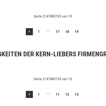
Seite 2147483155 von 19.
....
«
1
17
18
19
GKEITEN DER KERN-LIEBERS FIRMENG
Seite 2147483155 von 13.
....
«
1
11
12
13