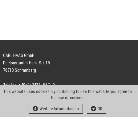
CARL HAAS GmbH
Dr.-Konstantin-Hank-Str. 18
78713 Schramberg
Telefon: +49 (0) 7422 . 567 - 0
This website uses cookies. By continuing to use this website you agree to
Telefax: +49 (0) 7422 . 567 - 239
the use of cookies.
E-Mail:
info-ch@kern-liebers.com
Weitere Informationen
OK
AGB
Impressum
Datenschutz
Downloads