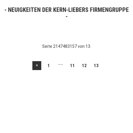
NEUIGKEITEN DER KERN-LIEBERS FIRMENGRUPPE
Seite 2147483157 von 13.
....
«
1
11
12
13