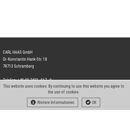
CARL HAAS GmbH
Dr.-Konstantin-Hank-Str. 18
78713 Schramberg
Telefon: +49 (0) 7422 . 567 - 0
This website uses cookies. By continuing to use this website you agree to
Telefax: +49 (0) 7422 . 567 - 239
the use of cookies.
E-Mail:
info-ch@kern-liebers.com
Weitere Informationen
OK
AGB
Impressum
Datenschutz
Downloads