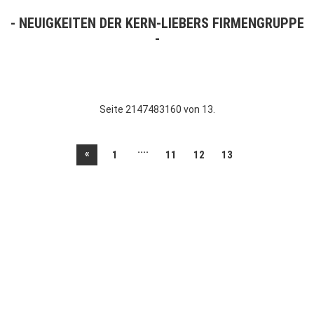
NEUIGKEITEN DER KERN-LIEBERS FIRMENGRUPPE
Seite 2147483160 von 13.
....
«
1
11
12
13