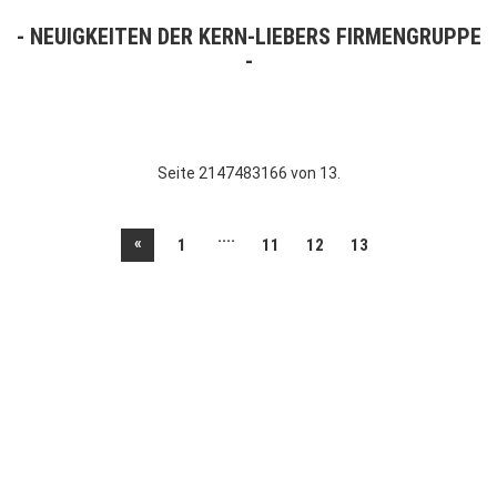
NEUIGKEITEN DER KERN-LIEBERS FIRMENGRUPPE
Seite 2147483166 von 13.
....
«
1
11
12
13