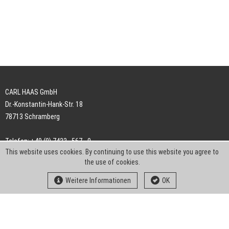
CARL HAAS GmbH
Dr.-Konstantin-Hank-Str. 18
78713 Schramberg
Telefon: +49 (0) 7422 . 567 - 0
This website uses cookies. By continuing to use this website you agree to
Telefax: +49 (0) 7422 . 567 - 239
the use of cookies.
E-Mail:
info-ch@kern-liebers.com
Weitere Informationen
OK
AGB
Impressum
Datenschutz
Downloads