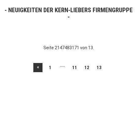
NEUIGKEITEN DER KERN-LIEBERS FIRMENGRUPPE
Seite 2147483171 von 13.
....
«
1
11
12
13