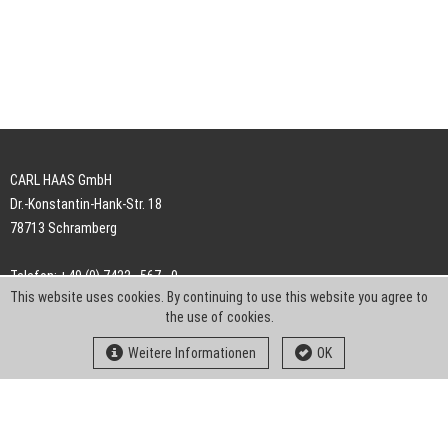
CARL HAAS GmbH
Dr.-Konstantin-Hank-Str. 18
78713 Schramberg
Telefon: +49 (0) 7422 . 567 - 0
This website uses cookies. By continuing to use this website you agree to
Telefax: +49 (0) 7422 . 567 - 239
the use of cookies.
E-Mail:
info-ch@kern-liebers.com
Weitere Informationen
OK
AGB
Impressum
Datenschutz
Downloads