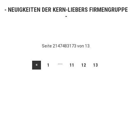
NEUIGKEITEN DER KERN-LIEBERS FIRMENGRUPPE
Seite 2147483173 von 13.
....
«
1
11
12
13