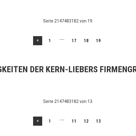
Seite 2147483182 von 19.
....
«
1
17
18
19
GKEITEN DER KERN-LIEBERS FIRMENG
Seite 2147483182 von 13.
....
«
1
11
12
13