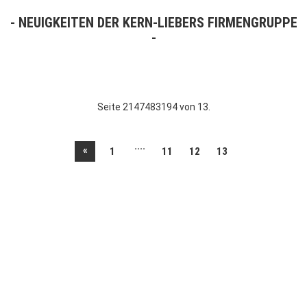
NEUIGKEITEN DER KERN-LIEBERS FIRMENGRUPPE
Seite 2147483194 von 13.
....
«
1
11
12
13