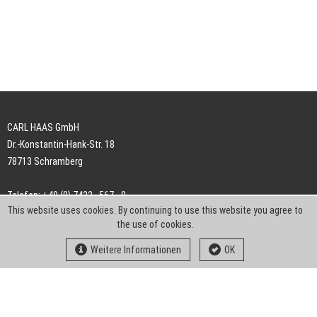
CARL HAAS GmbH
Dr.-Konstantin-Hank-Str. 18
78713 Schramberg
Telefon: +49 (0) 7422 . 567 - 0
This website uses cookies. By continuing to use this website you agree to
Telefax: +49 (0) 7422 . 567 - 239
the use of cookies.
E-Mail:
info-ch@kern-liebers.com
Weitere Informationen
OK
AGB
Impressum
Datenschutz
Downloads