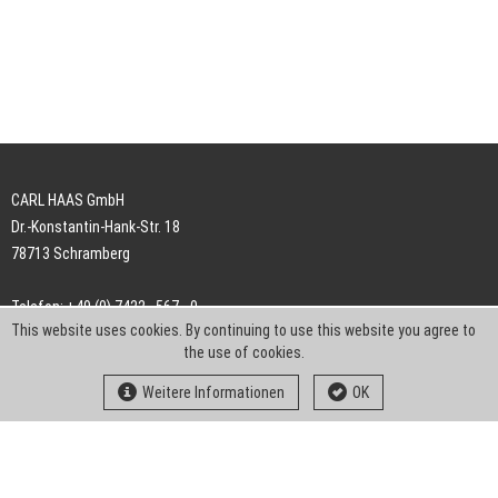
CARL HAAS GmbH
Dr.-Konstantin-Hank-Str. 18
78713 Schramberg
Telefon: +49 (0) 7422 . 567 - 0
This website uses cookies. By continuing to use this website you agree to
Telefax: +49 (0) 7422 . 567 - 239
the use of cookies.
E-Mail:
info-ch@kern-liebers.com
Weitere Informationen
OK
AGB
Impressum
Datenschutz
Downloads