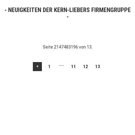
NEUIGKEITEN DER KERN-LIEBERS FIRMENGRUPPE
Seite 2147483196 von 13.
....
«
1
11
12
13