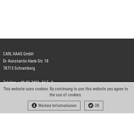
CARL HAAS GmbH
Dr.-Konstantin-Hank-Str. 18
78713 Schramberg
Telefon: +49 (0) 7422 . 567 - 0
This website uses cookies. By continuing to use this website you agree to
Telefax: +49 (0) 7422 . 567 - 239
the use of cookies.
E-Mail:
info-ch@kern-liebers.com
Weitere Informationen
OK
AGB
Impressum
Datenschutz
Downloads