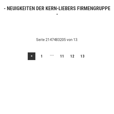
NEUIGKEITEN DER KERN-LIEBERS FIRMENGRUPPE
Seite 2147483205 von 13.
....
«
1
11
12
13