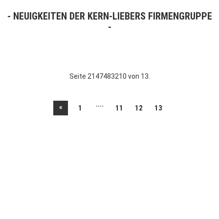
NEUIGKEITEN DER KERN-LIEBERS FIRMENGRUPPE
Seite 2147483210 von 13.
....
«
1
11
12
13