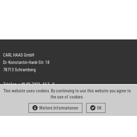
CARL HAAS GmbH
Dr.-Konstantin-Hank-Str. 18
78713 Schramberg
Telefon: +49 (0) 7422 . 567 - 0
This website uses cookies. By continuing to use this website you agree to
Telefax: +49 (0) 7422 . 567 - 239
the use of cookies.
E-Mail:
info-ch@kern-liebers.com
Weitere Informationen
OK
AGB
Impressum
Datenschutz
Downloads