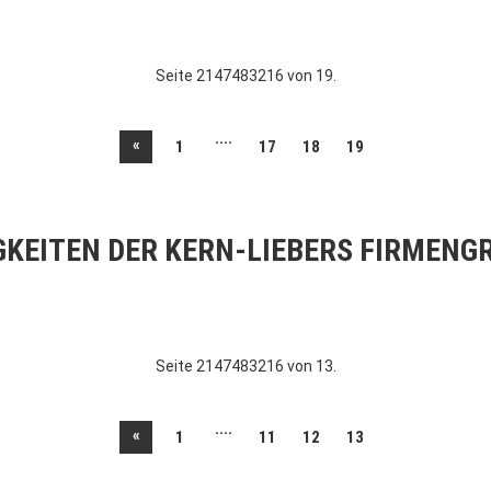
Seite 2147483216 von 19.
....
«
1
17
18
19
GKEITEN DER KERN-LIEBERS FIRMENG
Seite 2147483216 von 13.
....
«
1
11
12
13