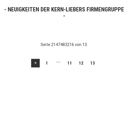
NEUIGKEITEN DER KERN-LIEBERS FIRMENGRUPPE
Seite 2147483216 von 13.
....
«
1
11
12
13