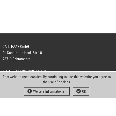
CARL HAAS GmbH
Dr.-Konstantin-Hank-Str. 18
78713 Schramberg
Telefon: +49 (0) 7422 . 567 - 0
This website uses cookies. By continuing to use this website you agree to
Telefax: +49 (0) 7422 . 567 - 239
the use of cookies.
E-Mail:
info-ch@kern-liebers.com
Weitere Informationen
OK
AGB
Impressum
Datenschutz
Downloads