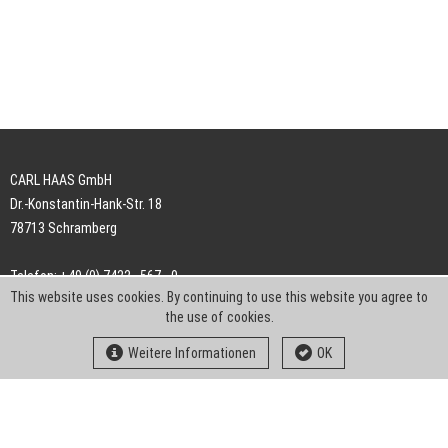
CARL HAAS GmbH
Dr.-Konstantin-Hank-Str. 18
78713 Schramberg
Telefon: +49 (0) 7422 . 567 - 0
This website uses cookies. By continuing to use this website you agree to
Telefax: +49 (0) 7422 . 567 - 239
the use of cookies.
E-Mail:
info-ch@kern-liebers.com
Weitere Informationen
OK
AGB
Impressum
Datenschutz
Downloads