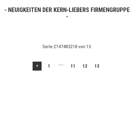
NEUIGKEITEN DER KERN-LIEBERS FIRMENGRUPPE
Seite 2147483218 von 13.
....
«
1
11
12
13