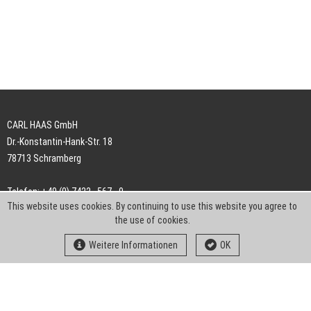
CARL HAAS GmbH
Dr.-Konstantin-Hank-Str. 18
78713 Schramberg
Telefon: +49 (0) 7422 . 567 - 0
This website uses cookies. By continuing to use this website you agree to
Telefax: +49 (0) 7422 . 567 - 239
the use of cookies.
E-Mail:
info-ch@kern-liebers.com
Weitere Informationen
OK
AGB
Impressum
Datenschutz
Downloads