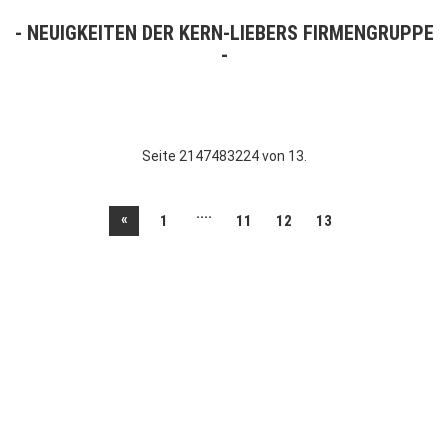
NEUIGKEITEN DER KERN-LIEBERS FIRMENGRUPPE
Seite 2147483224 von 13.
....
«
1
11
12
13