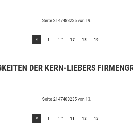
Seite 2147483235 von 19.
....
«
1
17
18
19
GKEITEN DER KERN-LIEBERS FIRMENG
Seite 2147483235 von 13.
....
«
1
11
12
13