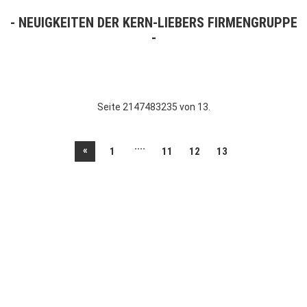
NEUIGKEITEN DER KERN-LIEBERS FIRMENGRUPPE
Seite 2147483235 von 13.
....
«
1
11
12
13