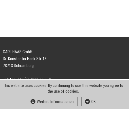
CARL HAAS GmbH
Dr.-Konstantin-Hank-Str. 18
78713 Schramberg
Telefon: +49 (0) 7422 . 567 - 0
This website uses cookies. By continuing to use this website you agree to
Telefax: +49 (0) 7422 . 567 - 239
the use of cookies.
E-Mail:
info-ch@kern-liebers.com
Weitere Informationen
OK
AGB
Impressum
Datenschutz
Downloads