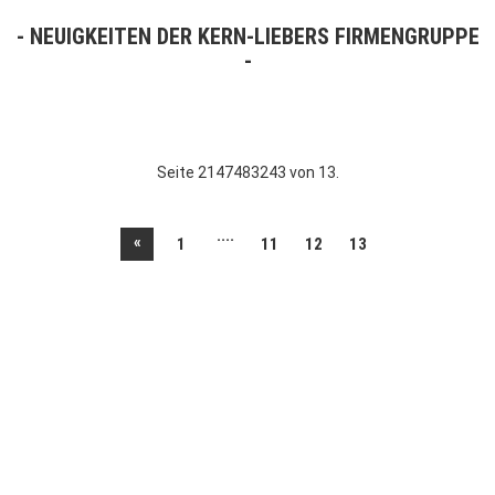
NEUIGKEITEN DER KERN-LIEBERS FIRMENGRUPPE
Seite 2147483243 von 13.
....
«
1
11
12
13