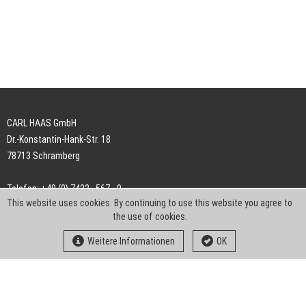
CARL HAAS GmbH
Dr.-Konstantin-Hank-Str. 18
78713 Schramberg
Telefon: +49 (0) 7422 . 567 - 0
This website uses cookies. By continuing to use this website you agree to
Telefax: +49 (0) 7422 . 567 - 239
the use of cookies.
E-Mail:
info-ch@kern-liebers.com
Weitere Informationen
OK
AGB
Impressum
Datenschutz
Downloads