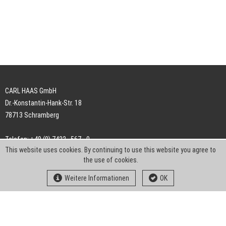
CARL HAAS GmbH
Dr.-Konstantin-Hank-Str. 18
78713 Schramberg
Telefon: +49 (0) 7422 . 567 - 0
This website uses cookies. By continuing to use this website you agree to
Telefax: +49 (0) 7422 . 567 - 239
the use of cookies.
E-Mail:
info-ch@kern-liebers.com
Weitere Informationen
OK
AGB
Impressum
Datenschutz
Downloads