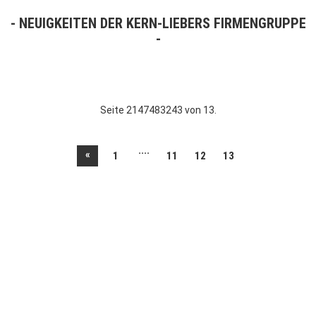
NEUIGKEITEN DER KERN-LIEBERS FIRMENGRUPPE
Seite 2147483243 von 13.
....
«
1
11
12
13