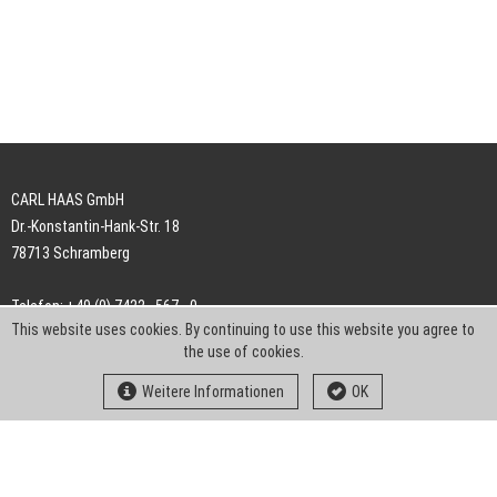
CARL HAAS GmbH
Dr.-Konstantin-Hank-Str. 18
78713 Schramberg
Telefon: +49 (0) 7422 . 567 - 0
This website uses cookies. By continuing to use this website you agree to
Telefax: +49 (0) 7422 . 567 - 239
the use of cookies.
E-Mail:
info-ch@kern-liebers.com
Weitere Informationen
OK
AGB
Impressum
Datenschutz
Downloads