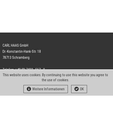
CARL HAAS GmbH
Dr.-Konstantin-Hank-Str. 18
78713 Schramberg
Telefon: +49 (0) 7422 . 567 - 0
This website uses cookies. By continuing to use this website you agree to
Telefax: +49 (0) 7422 . 567 - 239
the use of cookies.
E-Mail:
info-ch@kern-liebers.com
Weitere Informationen
OK
AGB
Impressum
Datenschutz
Downloads