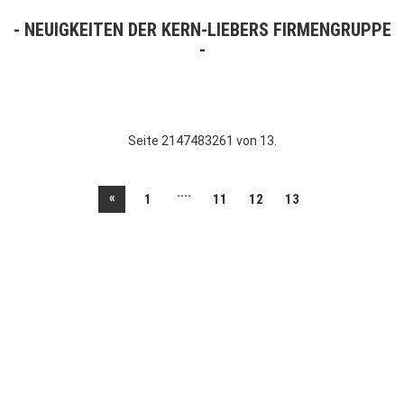
NEUIGKEITEN DER KERN-LIEBERS FIRMENGRUPPE
Seite 2147483261 von 13.
....
«
1
11
12
13