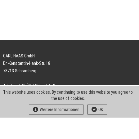
CARL HAAS GmbH
Dr.-Konstantin-Hank-Str. 18
78713 Schramberg
Telefon: +49 (0) 7422 . 567 - 0
This website uses cookies. By continuing to use this website you agree to
Telefax: +49 (0) 7422 . 567 - 239
the use of cookies.
E-Mail:
info-ch@kern-liebers.com
Weitere Informationen
OK
AGB
Impressum
Datenschutz
Downloads