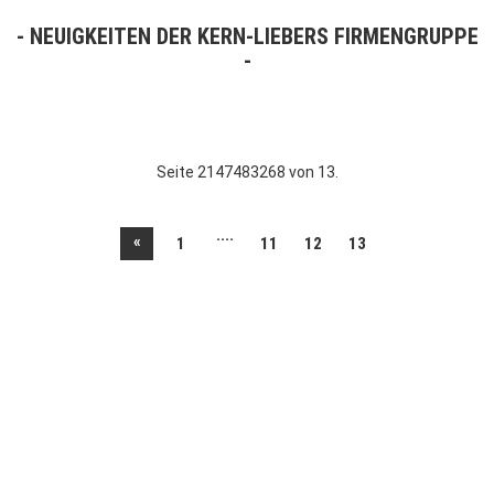
NEUIGKEITEN DER KERN-LIEBERS FIRMENGRUPPE
Seite 2147483268 von 13.
....
«
1
11
12
13