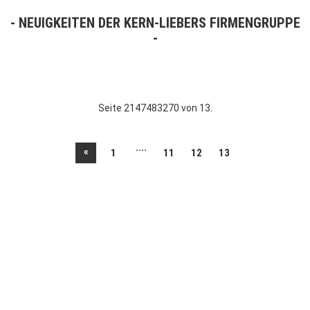
NEUIGKEITEN DER KERN-LIEBERS FIRMENGRUPPE
Seite 2147483270 von 13.
....
«
1
11
12
13