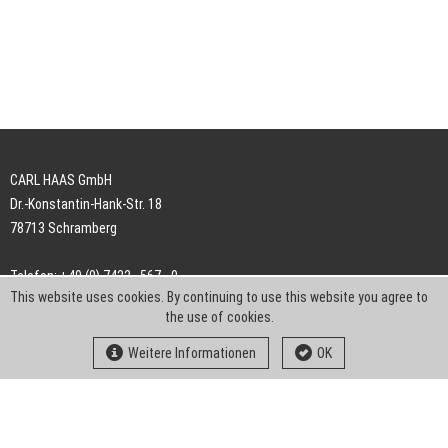
CARL HAAS GmbH
Dr.-Konstantin-Hank-Str. 18
78713 Schramberg
Telefon: +49 (0) 7422 . 567 - 0
This website uses cookies. By continuing to use this website you agree to
Telefax: +49 (0) 7422 . 567 - 239
the use of cookies.
E-Mail:
info-ch@kern-liebers.com
Weitere Informationen
OK
AGB
Impressum
Datenschutz
Downloads