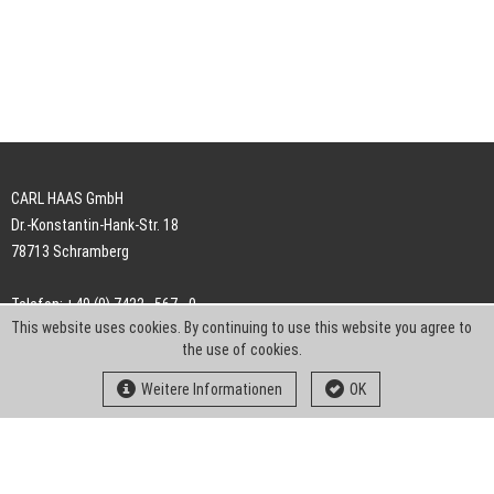
CARL HAAS GmbH
Dr.-Konstantin-Hank-Str. 18
78713 Schramberg
Telefon: +49 (0) 7422 . 567 - 0
This website uses cookies. By continuing to use this website you agree to
Telefax: +49 (0) 7422 . 567 - 239
the use of cookies.
E-Mail:
info-ch@kern-liebers.com
Weitere Informationen
OK
AGB
Impressum
Datenschutz
Downloads