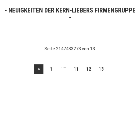
NEUIGKEITEN DER KERN-LIEBERS FIRMENGRUPPE
Seite 2147483273 von 13.
....
«
1
11
12
13