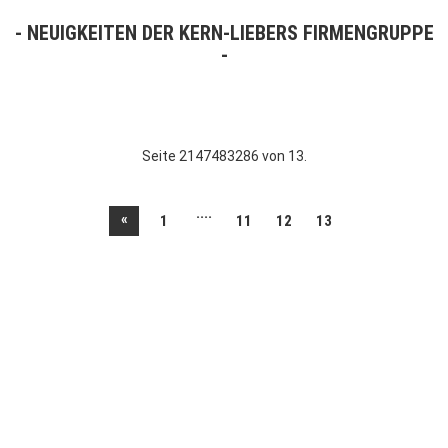
NEUIGKEITEN DER KERN-LIEBERS FIRMENGRUPPE
Seite 2147483286 von 13.
....
«
1
11
12
13