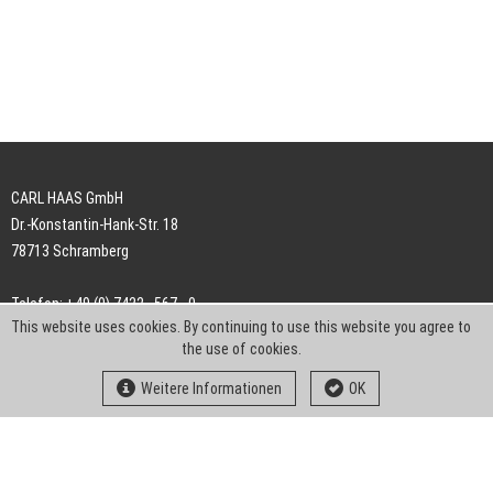
CARL HAAS GmbH
Dr.-Konstantin-Hank-Str. 18
78713 Schramberg
Telefon: +49 (0) 7422 . 567 - 0
This website uses cookies. By continuing to use this website you agree to
Telefax: +49 (0) 7422 . 567 - 239
the use of cookies.
E-Mail:
info-ch@kern-liebers.com
Weitere Informationen
OK
AGB
Impressum
Datenschutz
Downloads