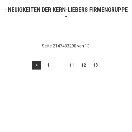
NEUIGKEITEN DER KERN-LIEBERS FIRMENGRUPPE
Seite 2147483290 von 13.
....
«
1
11
12
13