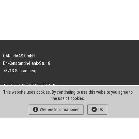
CARL HAAS GmbH
Dr.-Konstantin-Hank-Str. 18
78713 Schramberg
Telefon: +49 (0) 7422 . 567 - 0
This website uses cookies. By continuing to use this website you agree to
Telefax: +49 (0) 7422 . 567 - 239
the use of cookies.
E-Mail:
info-ch@kern-liebers.com
Weitere Informationen
OK
AGB
Impressum
Datenschutz
Downloads