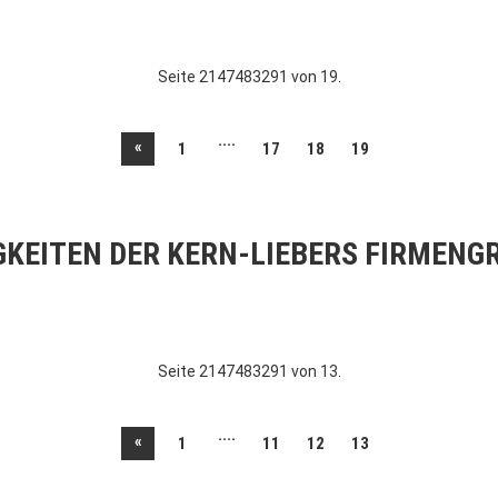
Seite 2147483291 von 19.
....
«
1
17
18
19
GKEITEN DER KERN-LIEBERS FIRMENG
Seite 2147483291 von 13.
....
«
1
11
12
13