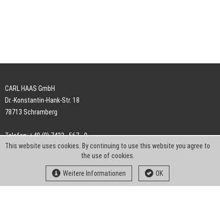
CARL HAAS GmbH
Dr.-Konstantin-Hank-Str. 18
78713 Schramberg
Telefon: +49 (0) 7422 . 567 - 0
This website uses cookies. By continuing to use this website you agree to
Telefax: +49 (0) 7422 . 567 - 239
the use of cookies.
E-Mail:
info-ch@kern-liebers.com
Weitere Informationen
OK
AGB
Impressum
Datenschutz
Downloads