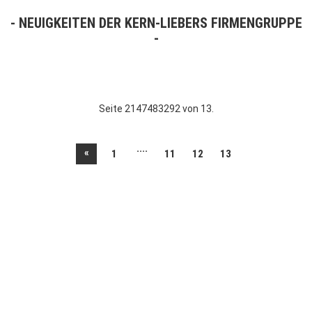
NEUIGKEITEN DER KERN-LIEBERS FIRMENGRUPPE
Seite 2147483292 von 13.
....
«
1
11
12
13