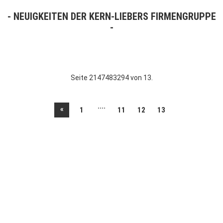
NEUIGKEITEN DER KERN-LIEBERS FIRMENGRUPPE
Seite 2147483294 von 13.
....
«
1
11
12
13