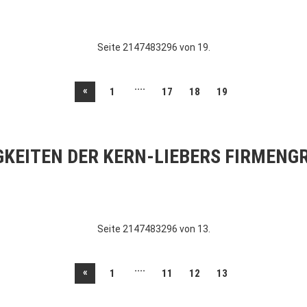
Seite 2147483296 von 19.
....
«
1
17
18
19
GKEITEN DER KERN-LIEBERS FIRMENG
Seite 2147483296 von 13.
....
«
1
11
12
13