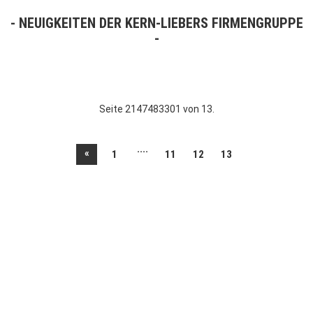
NEUIGKEITEN DER KERN-LIEBERS FIRMENGRUPPE
Seite 2147483301 von 13.
....
«
1
11
12
13