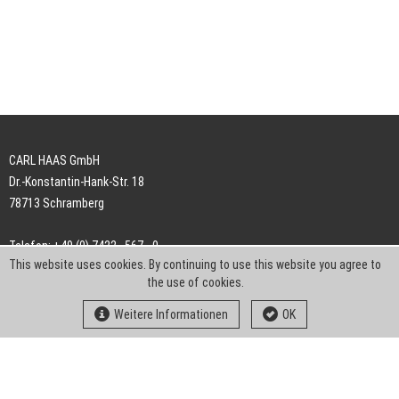
CARL HAAS GmbH
Dr.-Konstantin-Hank-Str. 18
78713 Schramberg
Telefon: +49 (0) 7422 . 567 - 0
This website uses cookies. By continuing to use this website you agree to
Telefax: +49 (0) 7422 . 567 - 239
the use of cookies.
E-Mail:
info-ch@kern-liebers.com
Weitere Informationen
OK
AGB
Impressum
Datenschutz
Downloads