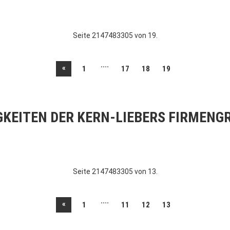
Seite 2147483305 von 19.
....
«
1
17
18
19
GKEITEN DER KERN-LIEBERS FIRMENG
Seite 2147483305 von 13.
....
«
1
11
12
13