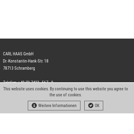
CARL HAAS GmbH
Dr.-Konstantin-Hank-Str. 18
78713 Schramberg
Telefon: +49 (0) 7422 . 567 - 0
This website uses cookies. By continuing to use this website you agree to
Telefax: +49 (0) 7422 . 567 - 239
the use of cookies.
E-Mail:
info-ch@kern-liebers.com
Weitere Informationen
OK
AGB
Impressum
Datenschutz
Downloads