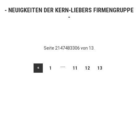
NEUIGKEITEN DER KERN-LIEBERS FIRMENGRUPPE
Seite 2147483306 von 13.
....
«
1
11
12
13