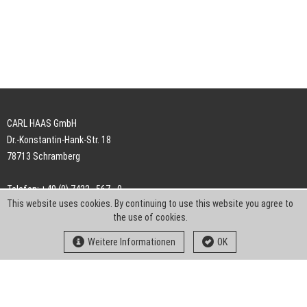
CARL HAAS GmbH
Dr.-Konstantin-Hank-Str. 18
78713 Schramberg
Telefon: +49 (0) 7422 . 567 - 0
This website uses cookies. By continuing to use this website you agree to
Telefax: +49 (0) 7422 . 567 - 239
the use of cookies.
E-Mail:
info-ch@kern-liebers.com
Weitere Informationen
OK
AGB
Impressum
Datenschutz
Downloads