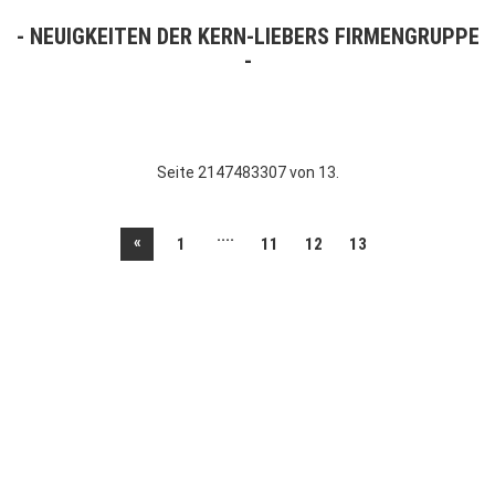
NEUIGKEITEN DER KERN-LIEBERS FIRMENGRUPPE
Seite 2147483307 von 13.
....
«
1
11
12
13