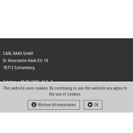
CARL HAAS GmbH
Dr.-Konstantin-Hank-Str. 18
78713 Schramberg
Telefon: +49 (0) 7422 . 567 - 0
This website uses cookies. By continuing to use this website you agree to
Telefax: +49 (0) 7422 . 567 - 239
the use of cookies.
E-Mail:
info-ch@kern-liebers.com
Weitere Informationen
OK
AGB
Impressum
Datenschutz
Downloads