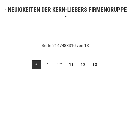
NEUIGKEITEN DER KERN-LIEBERS FIRMENGRUPPE
Seite 2147483310 von 13.
....
«
1
11
12
13