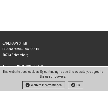
CARL HAAS GmbH
Dr.-Konstantin-Hank-Str. 18
78713 Schramberg
Telefon: +49 (0) 7422 . 567 - 0
This website uses cookies. By continuing to use this website you agree to
Telefax: +49 (0) 7422 . 567 - 239
the use of cookies.
E-Mail:
info-ch@kern-liebers.com
Weitere Informationen
OK
AGB
Impressum
Datenschutz
Downloads