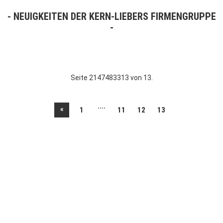
NEUIGKEITEN DER KERN-LIEBERS FIRMENGRUPPE
Seite 2147483313 von 13.
....
«
1
11
12
13