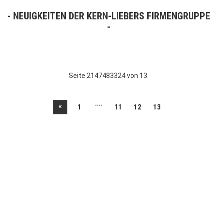
NEUIGKEITEN DER KERN-LIEBERS FIRMENGRUPPE
Seite 2147483324 von 13.
....
«
1
11
12
13