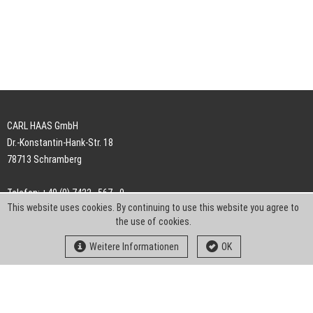
CARL HAAS GmbH
Dr.-Konstantin-Hank-Str. 18
78713 Schramberg
Telefon: +49 (0) 7422 . 567 - 0
This website uses cookies. By continuing to use this website you agree to
Telefax: +49 (0) 7422 . 567 - 239
the use of cookies.
E-Mail:
info-ch@kern-liebers.com
Weitere Informationen
OK
AGB
Impressum
Datenschutz
Downloads