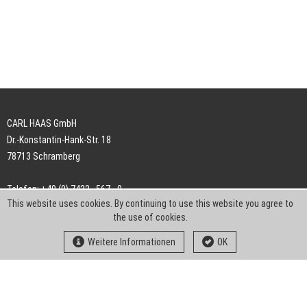
CARL HAAS GmbH
Dr.-Konstantin-Hank-Str. 18
78713 Schramberg
Telefon: +49 (0) 7422 . 567 - 0
This website uses cookies. By continuing to use this website you agree to
Telefax: +49 (0) 7422 . 567 - 239
the use of cookies.
E-Mail:
info-ch@kern-liebers.com
Weitere Informationen
OK
AGB
Impressum
Datenschutz
Downloads