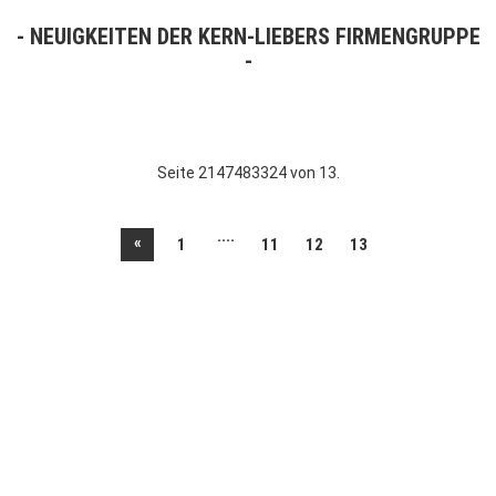
NEUIGKEITEN DER KERN-LIEBERS FIRMENGRUPPE
Seite 2147483324 von 13.
....
«
1
11
12
13