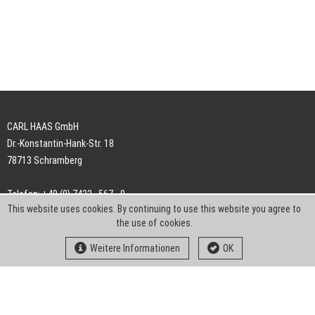
CARL HAAS GmbH
Dr.-Konstantin-Hank-Str. 18
78713 Schramberg
Telefon: +49 (0) 7422 . 567 - 0
This website uses cookies. By continuing to use this website you agree to
Telefax: +49 (0) 7422 . 567 - 239
the use of cookies.
E-Mail:
info-ch@kern-liebers.com
Weitere Informationen
OK
AGB
Impressum
Datenschutz
Downloads