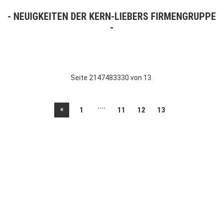
NEUIGKEITEN DER KERN-LIEBERS FIRMENGRUPPE
Seite 2147483330 von 13.
....
«
1
11
12
13