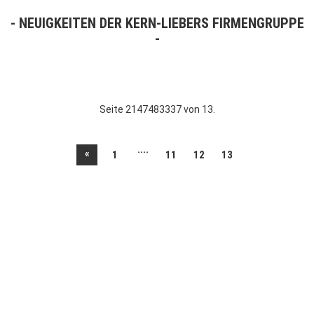
NEUIGKEITEN DER KERN-LIEBERS FIRMENGRUPPE
Seite 2147483337 von 13.
....
«
1
11
12
13