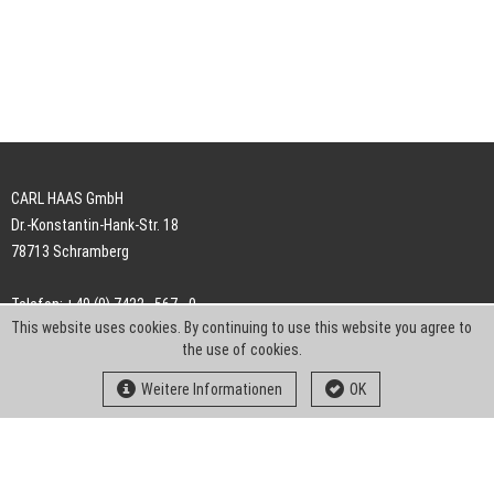
CARL HAAS GmbH
Dr.-Konstantin-Hank-Str. 18
78713 Schramberg
Telefon: +49 (0) 7422 . 567 - 0
This website uses cookies. By continuing to use this website you agree to
Telefax: +49 (0) 7422 . 567 - 239
the use of cookies.
E-Mail:
info-ch@kern-liebers.com
Weitere Informationen
OK
AGB
Impressum
Datenschutz
Downloads