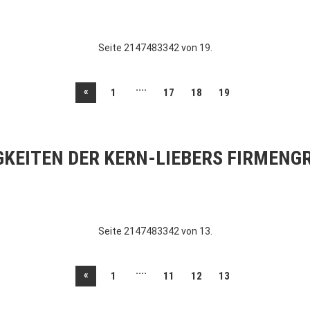
Seite 2147483342 von 19.
....
«
1
17
18
19
GKEITEN DER KERN-LIEBERS FIRMENG
Seite 2147483342 von 13.
....
«
1
11
12
13