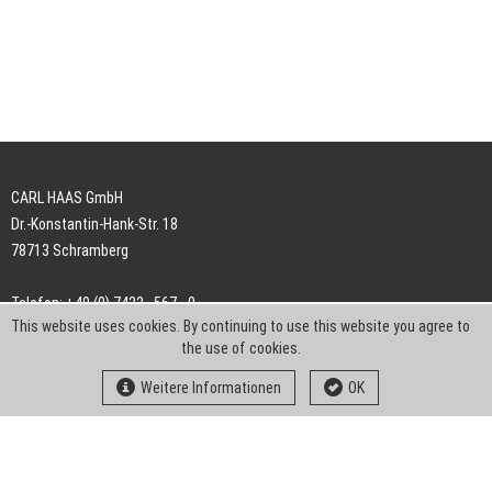
CARL HAAS GmbH
Dr.-Konstantin-Hank-Str. 18
78713 Schramberg
Telefon: +49 (0) 7422 . 567 - 0
This website uses cookies. By continuing to use this website you agree to
Telefax: +49 (0) 7422 . 567 - 239
the use of cookies.
E-Mail:
info-ch@kern-liebers.com
Weitere Informationen
OK
AGB
Impressum
Datenschutz
Downloads