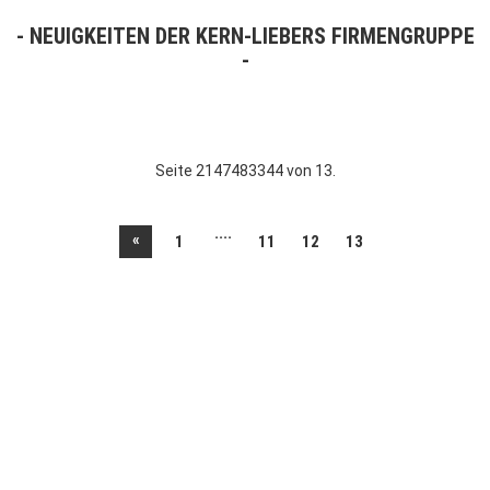
NEUIGKEITEN DER KERN-LIEBERS FIRMENGRUPPE
Seite 2147483344 von 13.
....
«
1
11
12
13