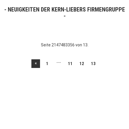
NEUIGKEITEN DER KERN-LIEBERS FIRMENGRUPPE
Seite 2147483356 von 13.
....
«
1
11
12
13