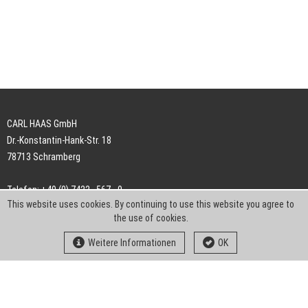
CARL HAAS GmbH
Dr.-Konstantin-Hank-Str. 18
78713 Schramberg
Telefon: +49 (0) 7422 . 567 - 0
This website uses cookies. By continuing to use this website you agree to
Telefax: +49 (0) 7422 . 567 - 239
the use of cookies.
E-Mail:
info-ch@kern-liebers.com
Weitere Informationen
OK
AGB
Impressum
Datenschutz
Downloads