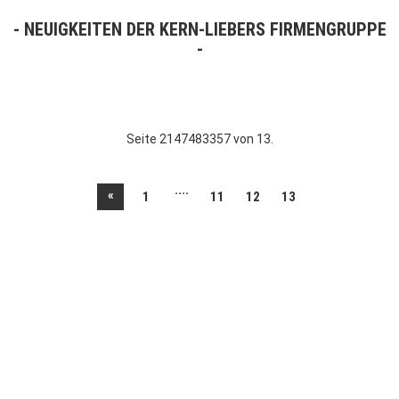
NEUIGKEITEN DER KERN-LIEBERS FIRMENGRUPPE
Seite 2147483357 von 13.
....
«
1
11
12
13