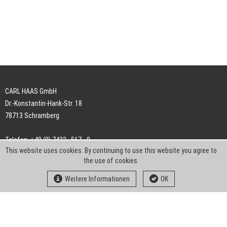
CARL HAAS GmbH
Dr.-Konstantin-Hank-Str. 18
78713 Schramberg
Telefon: +49 (0) 7422 . 567 - 0
This website uses cookies. By continuing to use this website you agree to
Telefax: +49 (0) 7422 . 567 - 239
the use of cookies.
E-Mail:
info-ch@kern-liebers.com
Weitere Informationen
OK
AGB
Impressum
Datenschutz
Downloads